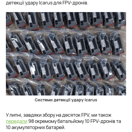
детекції удару Icarus для FPV-дронів.
Системи детекції удару Icarus
У липні, завдяки збору на десяток FPV, ми також
передали
98 окремому батальйому 10 FPV-дронів та
10 акумуляторних батарей.