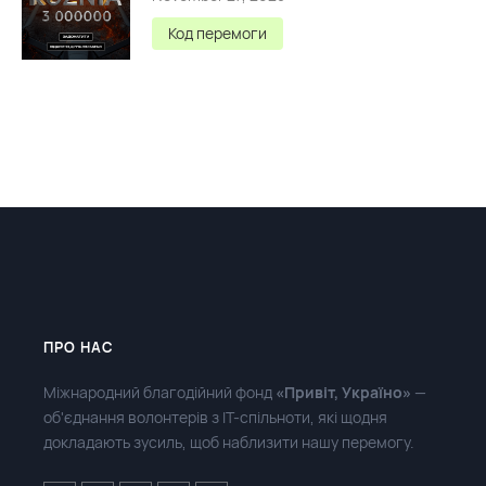
Код перемоги
ПРО НАС
Міжнародний благодійний фонд
«Привіт, Україно»
—
об'єднання волонтерів з ІТ-спільноти, які щодня
докладають зусиль, щоб наблизити нашу перемогу.