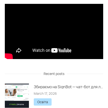
Recent posts
Збираємо на SignBot — чат-бот для людей із порушеннями слуху
March 17, 2026
Освіта