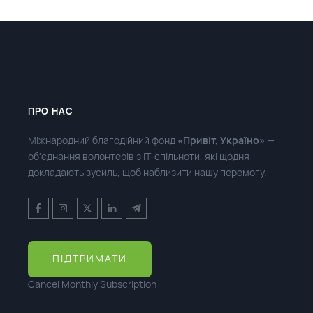
ПРО НАС
Міжнародний благодійний фонд
«Привіт, Україно»
—
об'єднання волонтерів з ІТ-спільноти, які щодня
докладають зусиль, щоб наблизити нашу перемогу.
ПІДТРИМАТИ
Cancel Monthly Subscription