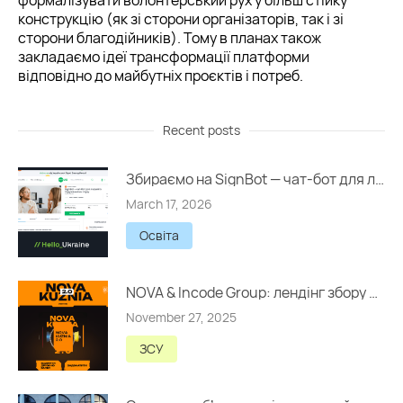
формалізувати волонтерський рух у більш стійку
конструкцію (як зі сторони організаторів, так і зі
сторони благодійників). Тому в планах також
закладаємо ідеї трансформації платформи
відповідно до майбутніх проєктів і потреб.
Recent posts
Збираємо на SignBot — чат-бот для людей із порушеннями слуху
March 17, 2026
Освіта
NOVA & Incode Group: лендінг збору на 5 000 000 грн
November 27, 2025
ЗСУ