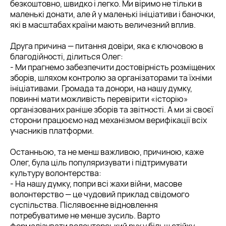
безкоштовно, швидко і легко. Ми віримо не тільки в
маленькі донати, але й у маленькі ініціативи і баночки,
які в масштабах країни мають величезний вплив.
Друга причина — питання довіри, яка є ключовою в
благодійності, ділиться Олег:
- Ми прагнемо забезпечити достовірність розміщених
зборів, шляхом контролю за організаторами та їхніми
ініціативами. Громада та донори, на нашу думку,
повинні мати можливість перевірити «історію»
організованих раніше зборів та звітності. А ми зі своєї
сторони працюємо над механізмом верифікації всіх
учасників платформи.
Останньою, та не менш важливою, причиною, каже
Олег, була ціль популяризувати і підтримувати
культуру волонтерства:
- На нашу думку, попри всі жахи війни, масове
волонтерство — це чудовий приклад свідомого
суспільства. Післявоєнне відновлення
потребуватиме не менше зусиль. Варто