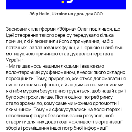
Збір Hello, Ukraine на дрон для ССО
Засновник платформи «Збірна» Олег поділився, що
ідеї створення такого сервісу передувало кілька
причин, які й визначили його спрямування, набір
поточних і запланованих функцій. Першою і найбільш
мотивуючою причиною став дух волонтерства в
Україні:
- Ми пишаємось нашими людьми і вважаємо
волонтерський рух феноменом, внесок якого складно
переоцінити. Тому, природно, хочеться допомагати не
лише титанам на фронті, а й людям за їхніми спинами,
які ніби мурахи безустанно трудяться, щоб нашій армії
було хоч трохи легше. Після оцінки потреб ринку
стало зрозуміло, кому саме ми можемо допомогти і
яким чином. Тому ми сфокусувались на волонтерах і
невеликих фондах без величезних ресурсів, щоб
створити для них додаткові можливості з організації
зборів і розміщення іншої потрібної інформації