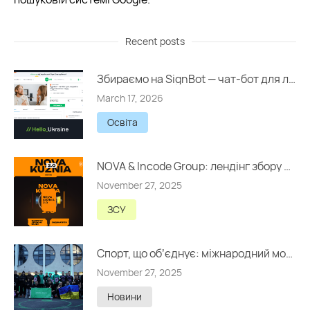
Recent posts
Збираємо на SignBot — чат-бот для людей із порушеннями слуху
March 17, 2026
Освіта
NOVA & Incode Group: лендінг збору на 5 000 000 грн
November 27, 2025
ЗСУ
Спорт, що обʼєднує: міжнародний молодіжний турнір USFL у Львові
November 27, 2025
Новини